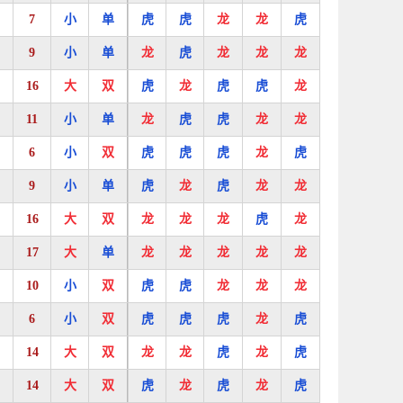
7
小
单
虎
虎
龙
龙
虎
9
小
单
龙
虎
龙
龙
龙
16
大
双
虎
龙
虎
虎
龙
11
小
单
龙
虎
虎
龙
龙
6
小
双
虎
虎
虎
龙
虎
9
小
单
虎
龙
虎
龙
龙
16
大
双
龙
龙
龙
虎
龙
17
大
单
龙
龙
龙
龙
龙
10
小
双
虎
虎
龙
龙
龙
6
小
双
虎
虎
虎
龙
虎
14
大
双
龙
龙
虎
龙
虎
14
大
双
虎
龙
虎
龙
虎