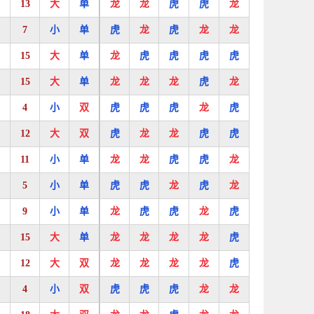
13
大
单
龙
龙
虎
虎
龙
7
小
单
虎
龙
虎
龙
龙
15
大
单
龙
虎
虎
虎
虎
15
大
单
龙
龙
龙
虎
龙
4
小
双
虎
虎
虎
龙
虎
12
大
双
虎
龙
龙
虎
虎
11
小
单
龙
龙
虎
虎
龙
5
小
单
虎
虎
龙
虎
龙
9
小
单
龙
虎
虎
龙
虎
15
大
单
龙
龙
龙
龙
虎
12
大
双
龙
龙
龙
龙
虎
4
小
双
虎
虎
虎
龙
龙