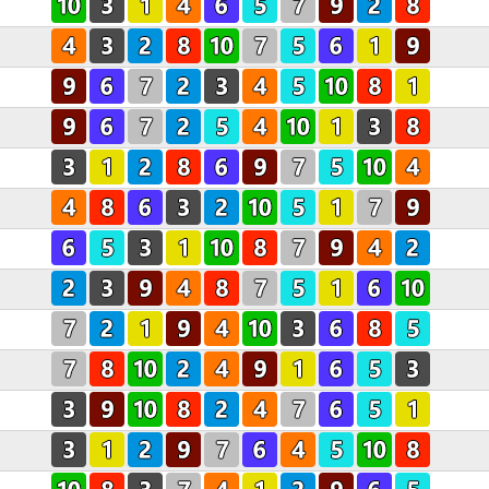
10
03
01
04
06
05
07
09
02
08
04
03
02
08
10
07
05
06
01
09
09
06
07
02
03
04
05
10
08
01
09
06
07
02
05
04
10
01
03
08
03
01
02
08
06
09
07
05
10
04
04
08
06
03
02
10
05
01
07
09
06
05
03
01
10
08
07
09
04
02
02
03
09
04
08
07
05
01
06
10
07
02
01
09
04
10
03
06
08
05
07
08
10
02
04
09
01
06
05
03
03
09
10
08
02
04
07
06
05
01
03
01
02
09
07
06
04
05
10
08
10
08
03
07
04
01
02
09
06
05