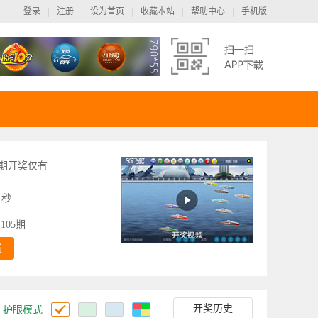
色的开奖直播观看服务。依托网络、通信和数字电视技术，通过网络、电话、手机、短
登录
|
注册
|
设为首页
|
收藏本站
|
帮助中心
|
手机版
期开奖仅有
秒
扫一扫，下载移动客户端
有
105
期
（IOS、Android均可扫码下载）
置
开奖历史
护眼模式