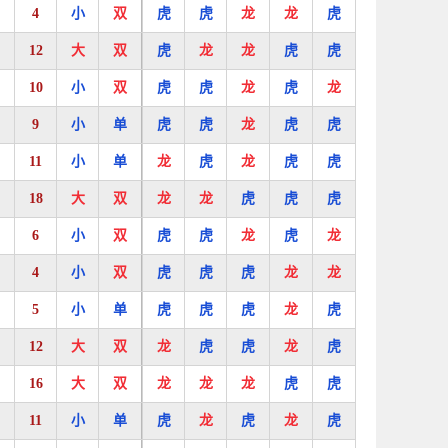
4
小
双
虎
虎
龙
龙
虎
12
大
双
虎
龙
龙
虎
虎
10
小
双
虎
虎
龙
虎
龙
9
小
单
虎
虎
龙
虎
虎
11
小
单
龙
虎
龙
虎
虎
18
大
双
龙
龙
虎
虎
虎
6
小
双
虎
虎
龙
虎
龙
4
小
双
虎
虎
虎
龙
龙
5
小
单
虎
虎
虎
龙
虎
12
大
双
龙
虎
虎
龙
虎
16
大
双
龙
龙
龙
虎
虎
11
小
单
虎
龙
虎
龙
虎