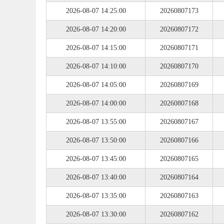
2026-08-07 14:25:00
20260807173
2026-08-07 14:20:00
20260807172
2026-08-07 14:15:00
20260807171
2026-08-07 14:10:00
20260807170
2026-08-07 14:05:00
20260807169
2026-08-07 14:00:00
20260807168
2026-08-07 13:55:00
20260807167
2026-08-07 13:50:00
20260807166
2026-08-07 13:45:00
20260807165
2026-08-07 13:40:00
20260807164
2026-08-07 13:35:00
20260807163
2026-08-07 13:30:00
20260807162