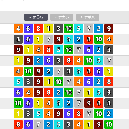
显示号码
显示大小
显示单双
04
06
08
01
03
10
05
07
02
09
03
06
01
07
09
05
02
08
10
04
09
01
04
08
05
10
07
06
02
03
01
09
02
06
03
08
04
10
05
07
04
10
09
02
07
03
05
08
06
01
05
03
09
01
10
07
04
06
02
08
06
04
09
08
02
10
07
01
05
03
10
06
01
04
05
02
07
09
08
03
01
03
05
04
09
06
08
07
10
02
08
06
07
02
05
03
04
01
09
10