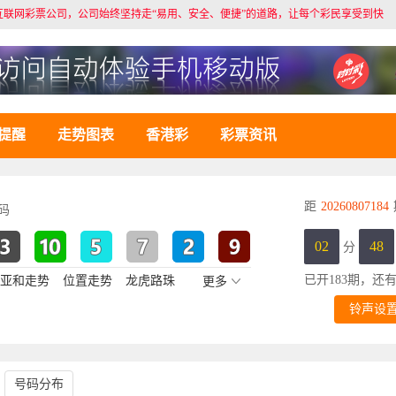
司，公司始终坚持走“易用、安全、便捷”的道路，让每个彩民享受到快捷、安全、绿
提醒
走势图表
香港彩
彩票资讯
距
20260807184
码
02
47
分
已开
183
期，还
亚和走势
位置走势
龙虎路珠
更多
铃声设
号码分布