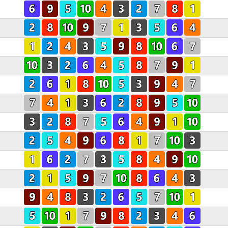
06
09
05
10
04
03
02
07
08
01
02
08
10
09
07
01
03
05
06
04
01
02
04
03
05
09
08
10
06
07
10
03
02
06
04
05
08
07
09
01
02
06
01
08
10
05
03
09
04
07
07
04
01
03
06
02
08
09
05
10
03
02
08
07
05
06
04
09
01
10
02
05
04
09
06
08
01
07
10
03
01
06
02
07
03
05
08
04
09
10
02
01
05
09
07
10
08
06
04
03
09
04
08
03
02
06
05
07
10
01
05
10
01
07
09
08
02
03
04
06